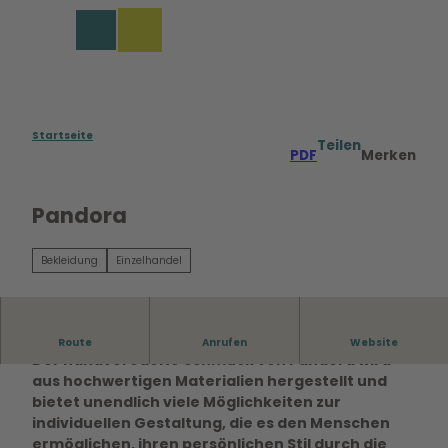
Z
u
Merkzettel
Suche
Menü
m
I
n
h
a
Startseite
Teilen
PDF
Merken
l
t
Pandora
Bekleidung
Einzelhandel
Pandora ist die größte Schmuckmarke der Welt.
Route
Anrufen
Website
Der handveredelte Schmuck von Pandora wird
aus hochwertigen Materialien hergestellt und
bietet unendlich viele Möglichkeiten zur
individuellen Gestaltung, die es den Menschen
ermöglichen, ihren persönlichen Stil durch die