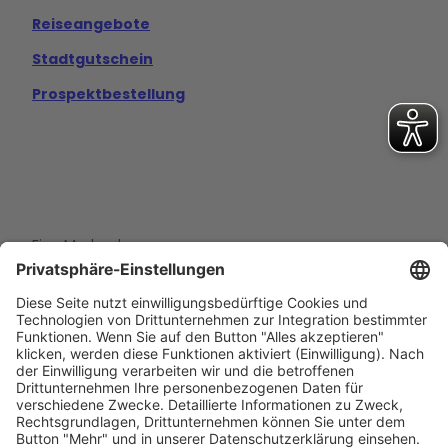
Reiseangebote
Stadtgutschein
Prospektbestellung
Eine Marke der
Wolfsburg Wirtschaft und Marketing GmbH
Porschestraße 26
38440 Wolfsburg
+49 5361 89994-0
info@wmg-wolfsburg.de