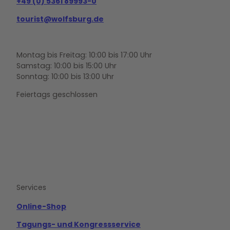
+49 (0) 5361 89993-0
tourist@wolfsburg.de
Montag bis Freitag: 10:00 bis 17:00 Uhr
Samstag: 10:00 bis 15:00 Uhr
Sonntag: 10:00 bis 13:00 Uhr
Feiertags geschlossen
F
Y
I
a
o
n
c
u
s
e
t
t
b
u
a
o
b
g
Services
o
e
r
k
a
m
Online-Shop
Tagungs- und Kongressservice