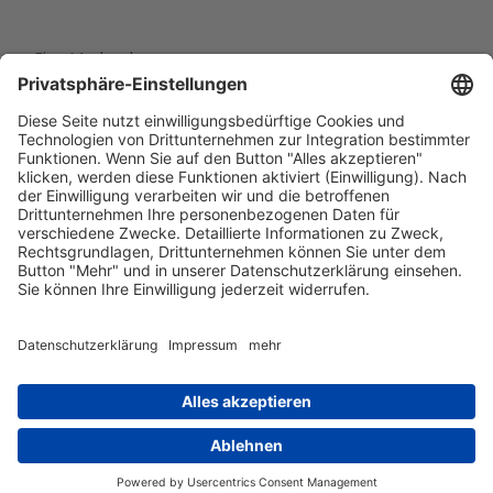
Eine Marke der
Wolfsburg Wirtschaft und Marketing GmbH
Porschestraße 26
38440 Wolfsburg
+49 5361 89994-0
info@wmg-wolfsburg.de
Barrierefreiheitserklärung
Kontakt
Impressum
Datenschutz
AGB