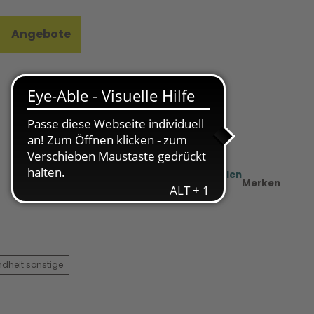
Angebote
l
e
Teilen
PDF
Merken
dheit sonstige