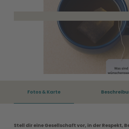
A
c
h
Fotos & Karte
Beschreib
t
s
a
m
Stell dir eine Gesellschaft vor, in der Respekt
k