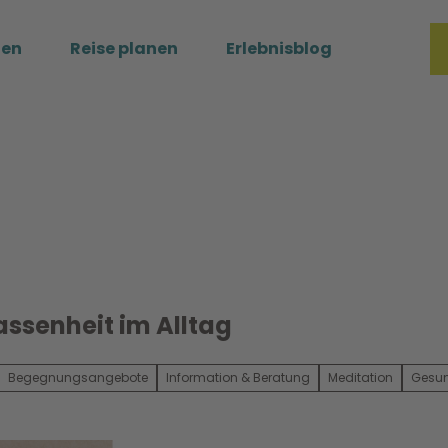
ßen
Reise planen
Erlebnisblog
Merkzette
Such
ssenheit im Alltag
Begegnungsangebote
Information & Beratung
Meditation
Gesun