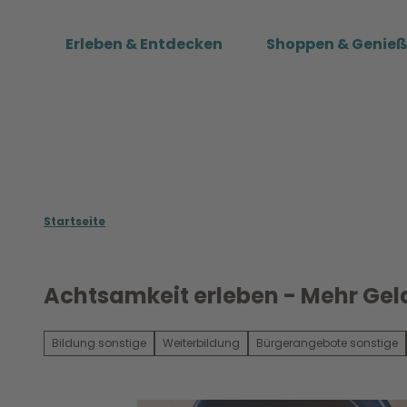
Z
u
Erleben & Entdecken
Shoppen & Genie
m
I
n
h
a
l
t
Startseite
Achtsamkeit erleben - Mehr Gela
Bildung sonstige
Weiterbildung
Bürgerangebote sonstige