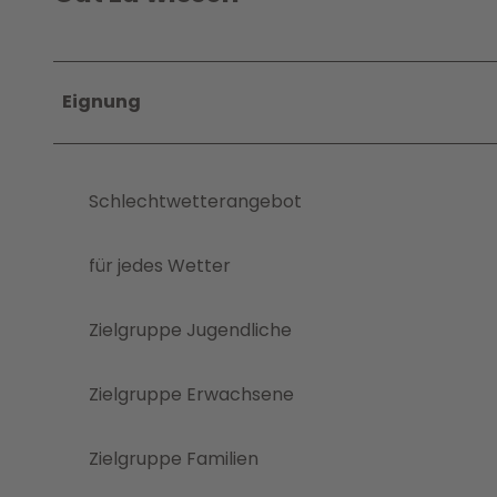
p
n
g
Eignung
Schlechtwetterangebot
für jedes Wetter
Zielgruppe Jugendliche
Zielgruppe Erwachsene
Zielgruppe Familien