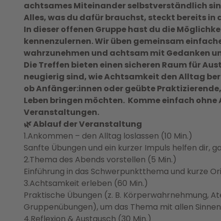
achtsames Miteinander selbstverständlich si
e
Alles, was du dafür brauchst, steckt bereits in
i
In dieser offenen Gruppe hast du die Möglichke
t
kennenzulernen. Wir üben gemeinsam einfach
e
wahrzunehmen und achtsam mit Gedanken un
r
Die Treffen bieten einen sicheren Raum für Aust
l
neugierig sind, wie Achtsamkeit den Alltag ber
e
ob Anfänger:innen oder geübte Praktizierende, 
b
Leben bringen möchten. Komme einfach ohne 
e
Veranstaltungen.
n
🌿 Ablauf der Veranstaltung
-
1.Ankommen – den Alltag loslassen (10 Min.)
i
Sanfte Übungen und ein kurzer Impuls helfen dir, gan
n
2.Thema des Abends vorstellen (5 Min.)
s
Einführung in das Schwerpunktthema und kurze Ori
t
3.Achtsamkeit erleben (60 Min.)
i
Praktische Übungen (z. B. Körperwahrnehmung, A
t
Gruppenübungen), um das Thema mit allen Sinnen 
u
4.Reflexion & Austausch (30 Min.)
t