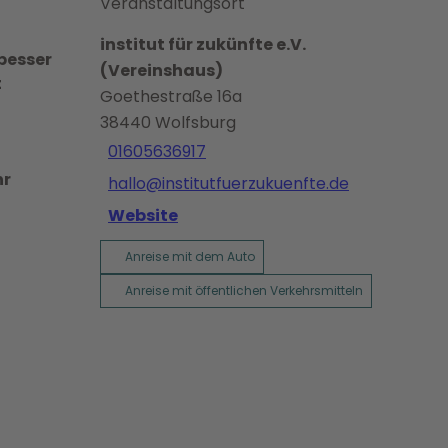
Veranstaltungsort
institut für zukünfte e.V.
 besser
(Vereinshaus)
t
Goethestraße 16a
38440
Wolfsburg
01605636917
hr
hallo@institutfuerzukuenfte.de
Website
Anreise mit dem Auto
Anreise mit öffentlichen Verkehrsmitteln