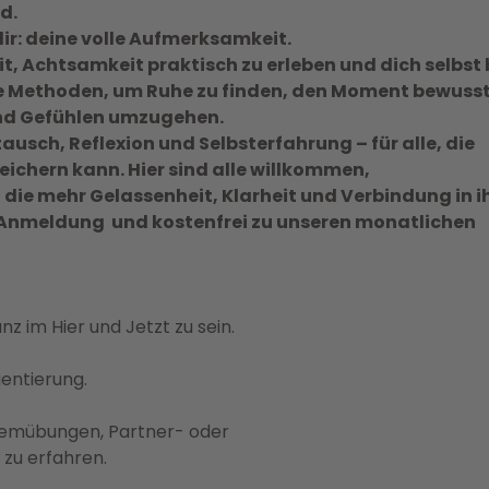
nd.
 dir: deine volle Aufmerksamkeit.
it, Achtsamkeit praktisch zu erleben und dich selbst
e Methoden, um Ruhe zu finden, den Moment bewuss
d Gefühlen umzugehen.
ausch, Reflexion und Selbsterfahrung – für alle, die
eichern kann. Hier sind alle willkommen,
die mehr Gelassenheit, Klarheit und Verbindung in i
Anmeldung und kostenfrei zu unseren monatlichen
z im Hier und Jetzt zu sein.
entierung.
temübungen, Partner- oder
zu erfahren.