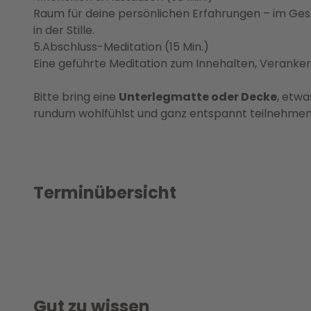
Raum für deine persönlichen Erfahrungen – im Ges
f
in der Stille.
ü
5.Abschluss-Meditation (15 Min.)
r
Eine geführte Meditation zum Innehalten, Verankern
z
u
Bitte bring eine
Unterlegmatte oder Decke
, etw
k
rundum wohlfühlst und ganz entspannt teilnehmen
ü
n
f
t
e
Terminübersicht
e
.
V
v
2
.
.
Gut zu wissen