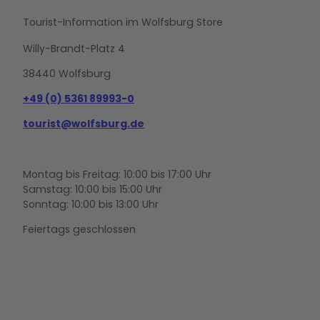
Tourist-Information im Wolfsburg Store
Willy-Brandt-Platz 4
38440 Wolfsburg
+49 (0) 5361 89993-0
tourist@wolfsburg.de
Montag bis Freitag: 10:00 bis 17:00 Uhr
Samstag: 10:00 bis 15:00 Uhr
Sonntag: 10:00 bis 13:00 Uhr
Feiertags geschlossen
F
Y
I
a
o
n
c
u
s