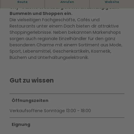
Im Herzen der Wolfsburger Innenstadt lädt die
Route
Anrufen
Website
City-Galerie Wolfsburg wetterunabhängig zum
Bummeln und Shoppen ein.
Die vielseitigen Fachgeschäfte, Cafés und
Restaurants unter einem Dach bieten dir attraktive
Shoppingerlebnisse. Neben bekannten Markenshops
sorgen auch regionale Einzelhändler für den ganz
besonderen Charme mit einem Sortiment aus Mode,
Sport, Lebensmittel, Geschenkartikeln, Kosmetik,
Büchern und Unterhaltungselektronik.
Gut zu wissen
Öffnungszeiten
Verkaufsoffene Sonntage 13:00 - 18:00
Eignung