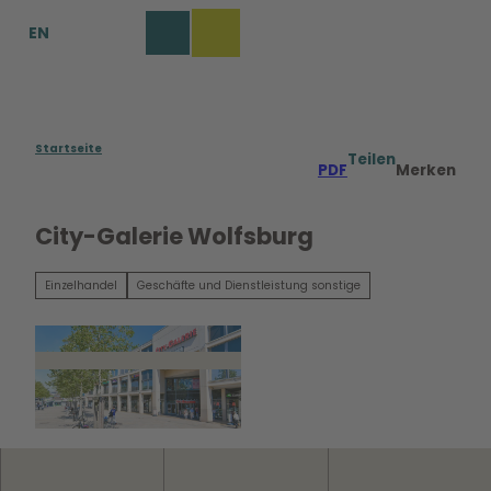
Z
EN
u
Merkzettel
Suche
Menü
m
I
n
h
a
Startseite
Teilen
PDF
Merken
l
t
City-Galerie Wolfsburg
Einzelhandel
Geschäfte und Dienstleistung sonstige
© Tim Schulze |
CC0