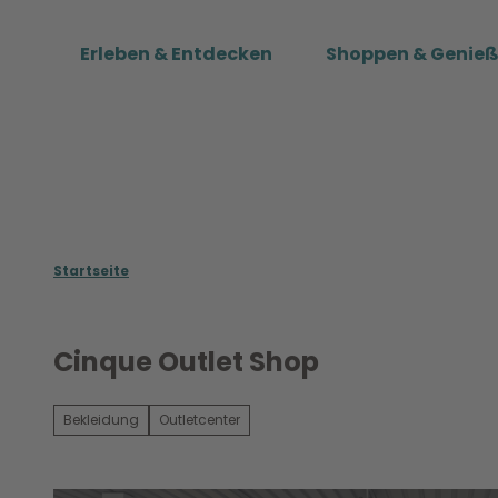
Z
u
Erleben & Entdecken
Shoppen & Genie
m
I
n
h
a
l
t
Startseite
Cinque Outlet Shop
Bekleidung
Outletcenter