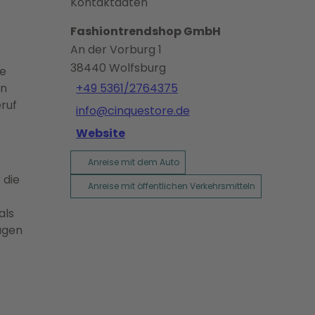
Kontaktdaten
Fashiontrendshop GmbH
An der Vorburg 1
38440
Wolfsburg
se
en
+49 5361/2764375
ruf
info@cinquestore.de
Website
Anreise mit dem Auto
 die
Anreise mit öffentlichen Verkehrsmitteln
als
agen