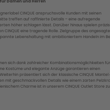
 für Damen und Herren
esignerlabel CINQUE anspruchsvolle Kunden mit seinen
nitte treffen auf raffinierte Details – eine aufregende
rten höher schlagen lässt. Darüber hinaus spielen präzi
von CINQUE eine tragende Rolle. Zielgruppe des angesagt
tspannte Lebenshaltung mit ambitioniertem Handeln im Be
en sich dank zahlreicher Kombinationsmöglichkeiten für
tene Kostüme und elegante Anzüge garantieren einen
. Weiterhin präsentiert sich der klassische CINQUE Mantel 
den mit geschmackvollen Details wie einem zarten Pelzkr
lienischem Charme ist in unserem CINQUE Outlet Store zu