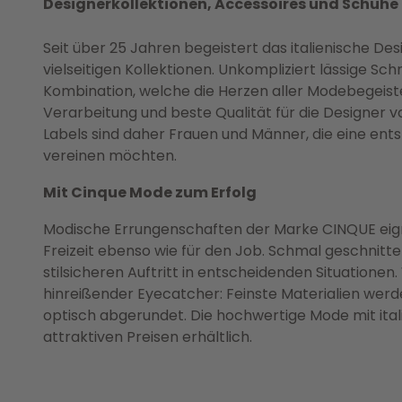
Designerkollektionen, Accessoires und Schuhe
p
g
Seit über 25 Jahren begeistert das italienische D
vielseitigen Kollektionen. Unkompliziert lässige Sch
Kombination, welche die Herzen aller Modebegeiste
Verarbeitung und beste Qualität für die Designer 
Labels sind daher Frauen und Männer, die eine en
vereinen möchten.
Mit Cinque Mode zum Erfolg
Modische Errungenschaften der Marke CINQUE eign
Freizeit ebenso wie für den Job. Schmal geschnit
stilsicheren Auftritt in entscheidenden Situationen
hinreißender Eyecatcher: Feinste Materialien wer
optisch abgerundet. Die hochwertige Mode mit ita
attraktiven Preisen erhältlich.