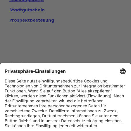
Stadtgutschein
Prospektbestellung
Eine Marke der
Wolfsburg Wirtschaft und Marketing GmbH
Porschestraße 26
38440 Wolfsburg
+49 5361 89994-0
info@wmg-wolfsburg.de