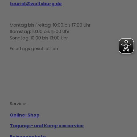
tourist@wolfsburg.de
Montag bis Freitag: 10:00 bis 17:00 Uhr
Samstag: 10:00 bis 15:00 Uhr
Sonntag: 10:00 bis 13:00 Uhr
Feiertags geschlossen
F
Y
I
a
o
n
c
u
s
e
t
t
b
u
a
o
b
g
Services
o
e
r
k
a
m
Online-Shop
Tagungs- und Kongressservice
Reiseangebote