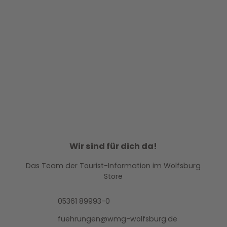
© W
olfsb
urg A
G Fot
o: Je
nko S
ternb
Wir sind für dich da!
erg D
After-
esign
Gmb
H
Work-
Das Team der Tourist-Information im Wolfsburg
Erlebnisse
Store
05361 89993-0
fuehrungen@wmg-wolfsburg.de