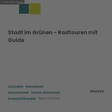
Z
© Foto: Janina Snatzke
u
Merkzettel
Suche
Menü
m
I
n
h
Stadt im Grünen – Radtouren mit
a
Guide
l
t
Startseite
Reise planen
Merken
Informationen
Tourist-Information
Gruppenführungen
Stadt im Grünen