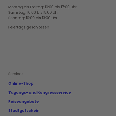
Montag bis Freitag: 10:00 bis 17:00 Uhr
Samstag: 10:00 bis 15:00 Uhr
Sonntag: 10:00 bis 13:00 Uhr
Feiertags geschlossen
F
Y
I
a
o
n
c
u
s
e
t
t
b
u
a
o
b
g
Services
o
e
r
k
a
m
Online-Shop
Tagungs- und Kongressservice
Reiseangebote
Stadtgutschein