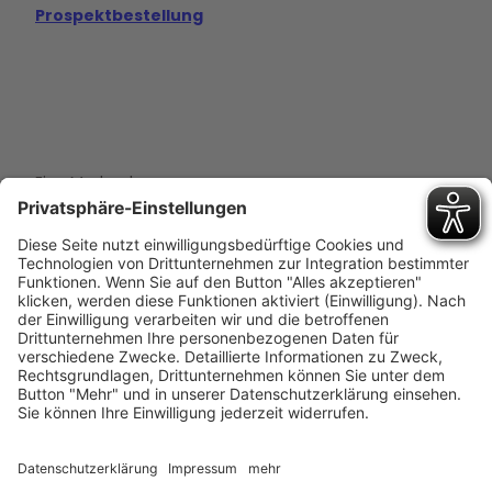
Prospektbestellung
Eine Marke der
Wolfsburg Wirtschaft und Marketing GmbH
Porschestraße 26
38440 Wolfsburg
+49 5361 89994-0
info@wmg-wolfsburg.de
Barrierefreiheitserklärung
Kontakt
Impressum
Datenschutz
AGB