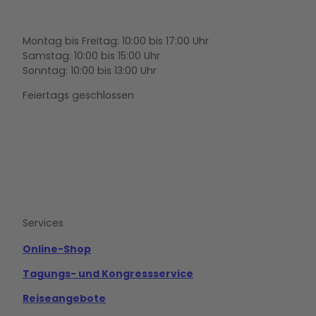
Montag bis Freitag: 10:00 bis 17:00 Uhr
Samstag: 10:00 bis 15:00 Uhr
Sonntag: 10:00 bis 13:00 Uhr
Feiertags geschlossen
F
Y
I
a
o
n
c
u
s
e
t
t
b
u
a
o
b
g
Services
o
e
r
k
a
m
Online-Shop
Tagungs- und Kongressservice
Reiseangebote