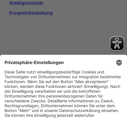
Stadtgutschein
Prospektbestellung
Eine Marke der
Wolfsburg Wirtschaft und Marketing GmbH
Porschestraße 26
38440 Wolfsburg
+49 5361 89994-0
info@wmg-wolfsburg.de
Barrierefreiheitserklärung
Kontakt
Impressum