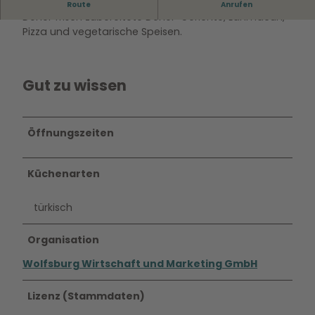
Mitten in der Wolfsburger Innenstadt serviert Steak
Route
Anrufen
Döner frisch zubereitete Döner-Gerichte, Lahmacun,
Pizza und vegetarische Speisen.
Gut zu wissen
Öffnungszeiten
Küchenarten
türkisch
Organisation
Wolfsburg Wirtschaft und Marketing GmbH
Lizenz (Stammdaten)