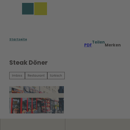
Z
u
Merkzettel
Suche
Menü
m
I
n
h
a
Startseite
Teilen
PDF
Merken
l
t
Steak Döner
Imbiss
Restaurant
türkisch
©
CC0