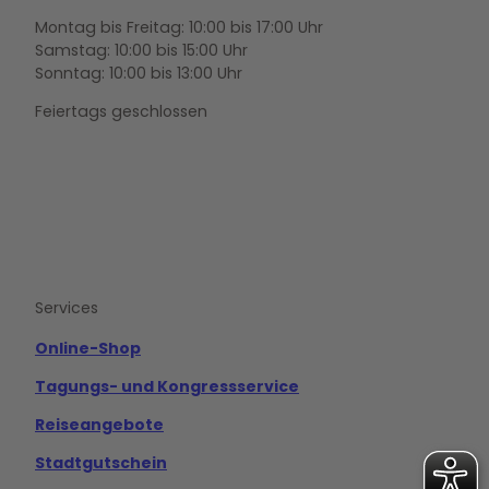
Montag bis Freitag: 10:00 bis 17:00 Uhr
Samstag: 10:00 bis 15:00 Uhr
Sonntag: 10:00 bis 13:00 Uhr
Feiertags geschlossen
F
Y
I
a
o
n
c
u
s
e
t
t
b
u
a
o
b
g
Services
o
e
r
k
a
m
Online-Shop
Tagungs- und Kongressservice
Reiseangebote
Stadtgutschein