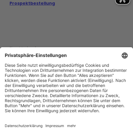
Prospektbestellung
Eine Marke der
Wolfsburg Wirtschaft und Marketing GmbH
Porschestraße 26
38440 Wolfsburg
+49 5361 89994-0
info@wmg-wolfsburg.de
Barrierefreiheitserklärung
Kontakt
Impressum
Datenschutz
AGB