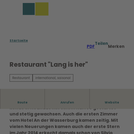
Z
u
Merkzettel
Suche
Menü
m
I
n
h
a
Startseite
Teilen
PDF
Merken
l
t
Restaurant "Lang is her"
Restaurant
international, saisonal
Vor über 32 Jahren sind Christian und Christine
Route
Anrufen
Website
Rohde in Neuhaus mit einem Kaffee gestartet
und stetig gewachsen. Auch die ersten Zimmer
vom Hotel An der Wasserburg kamen zeitig. Mit
vielen Neuerungen kamen auch der erste Stern
im Jahr 2014 erkocht damals schon von Silvio