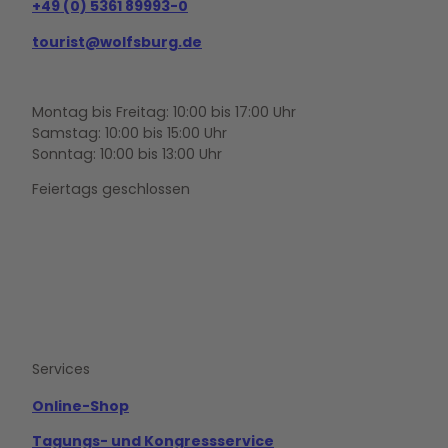
+49 (0) 5361 89993-0
tourist@wolfsburg.de
Montag bis Freitag: 10:00 bis 17:00 Uhr
Samstag: 10:00 bis 15:00 Uhr
Sonntag: 10:00 bis 13:00 Uhr
Feiertags geschlossen
F
Y
I
a
o
n
c
u
s
e
t
t
b
u
a
o
b
g
Services
o
e
r
k
a
m
Online-Shop
Tagungs- und Kongressservice