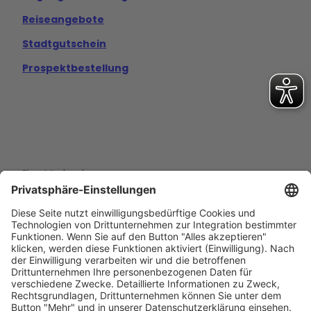
Reiseangebote
Stadtgutschein
Prospektbestellung
Eine Marke der
Wolfsburg Wirtschaft und Marketing GmbH
Porschestraße 26
38440 Wolfsburg
+49 5361 89994-0
info@wmg-wolfsburg.de