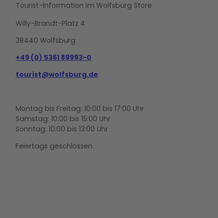
Tourist-Information im Wolfsburg Store
Willy-Brandt-Platz 4
38440 Wolfsburg
+49 (0) 5361 89993-0
tourist@wolfsburg.de
Montag bis Freitag: 10:00 bis 17:00 Uhr
Samstag: 10:00 bis 15:00 Uhr
Sonntag: 10:00 bis 13:00 Uhr
Feiertags geschlossen
F
Y
I
a
o
n
c
u
s
e
t
t