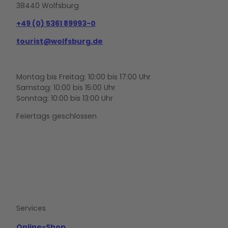
38440 Wolfsburg
+49 (0) 5361 89993-0
tourist@wolfsburg.de
Montag bis Freitag: 10:00 bis 17:00 Uhr
Samstag: 10:00 bis 15:00 Uhr
Sonntag: 10:00 bis 13:00 Uhr
Feiertags geschlossen
F
Y
I
a
o
n
c
u
s
e
t
t
b
u
a
o
b
g
Services
o
e
r
k
a
m
Online-Shop