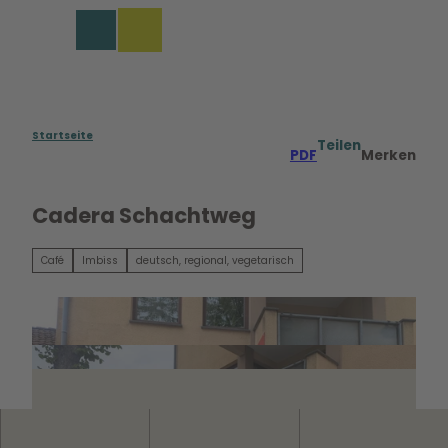
Z
u
Merkzettel
Suche
Menü
m
I
n
h
a
Startseite
Teilen
PDF
Merken
l
t
Cadera Schachtweg
Café
Imbiss
deutsch, regional, vegetarisch