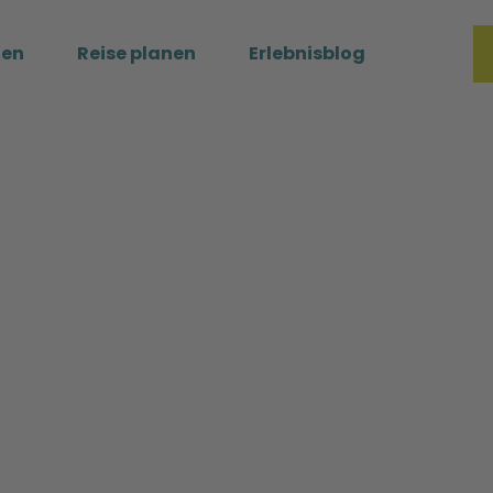
ßen
Reise planen
Erlebnisblog
Merkzette
Such