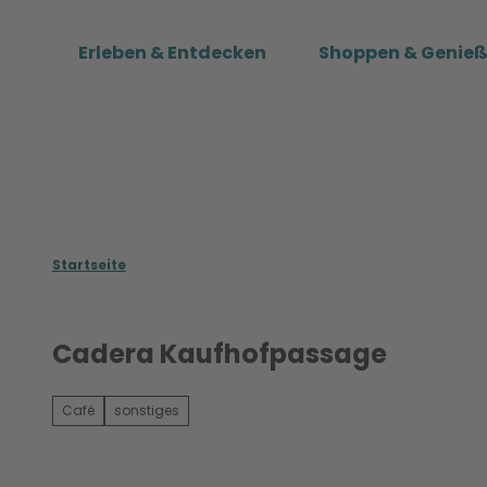
Z
u
Erleben & Entdecken
Shoppen & Genie
m
I
n
h
a
l
t
Startseite
Cadera Kaufhofpassage
Café
sonstiges