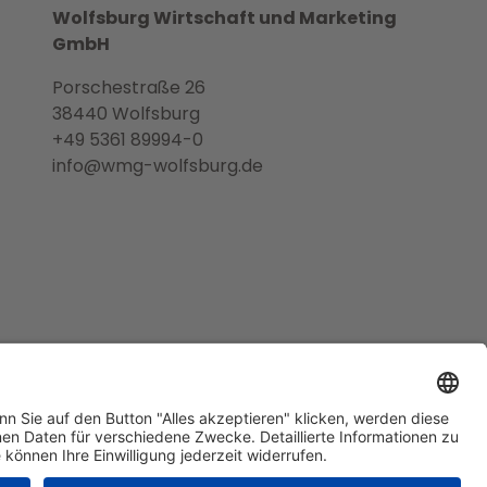
Wolfsburg Wirtschaft und Marketing
GmbH
Porschestraße 26
38440 Wolfsburg
+49 5361 89994-0
info@wmg-wolfsburg.de