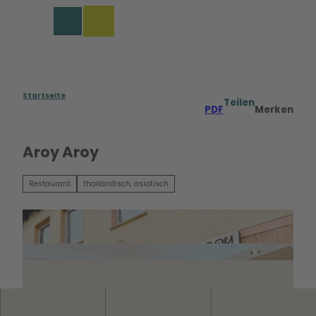
Z
u
Merkzettel
Suche
Menü
m
I
n
h
a
Startseite
Teilen
PDF
Merken
l
t
Aroy Aroy
Restaurant
thailändisch, asiatisch