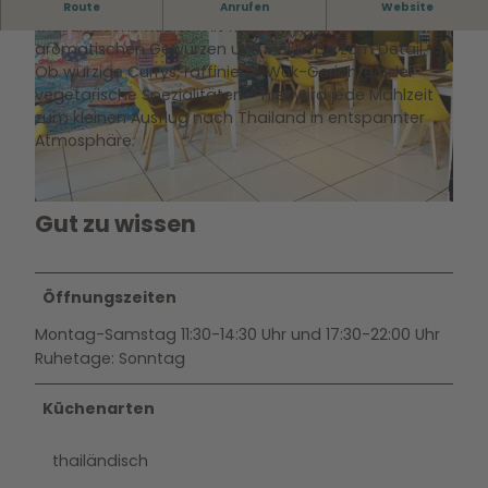
Im Aroy Aroy erwartet dich authentische
Route
Anrufen
Website
thailändische Küche mit frischen Zutaten,
aromatischen Gewürzen und viel Liebe zum Detail.
Ob würzige Currys, raffinierte Wok-Gerichte oder
vegetarische Spezialitäten – hier wird jede Mahlzeit
zum kleinen Ausflug nach Thailand in entspannter
Atmosphäre.
©
CC0
©
CC0
Gut zu wissen
Öffnungszeiten
Montag-Samstag 11:30-14:30 Uhr und 17:30-22:00 Uhr
Ruhetage: Sonntag
Küchenarten
thailändisch