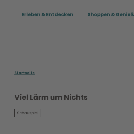
Z
u
Erleben & Entdecken
Shoppen & Genie
m
I
n
h
a
l
t
Startseite
Viel Lärm um Nichts
Schauspiel