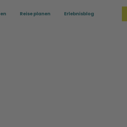
ßen
Reise planen
Erlebnisblog
Merkzette
Such