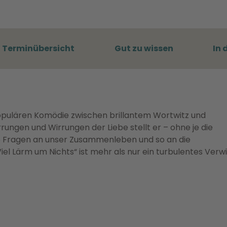
Terminübersicht
Gut zu wissen
In 
populären Komödie zwischen brillantem Wortwitz und
rrungen und Wirrungen der Liebe stellt er – ohne je die
rale Fragen an unser Zusammenleben und so an die
l Lärm um Nichts“ ist mehr als nur ein turbulentes Verwi