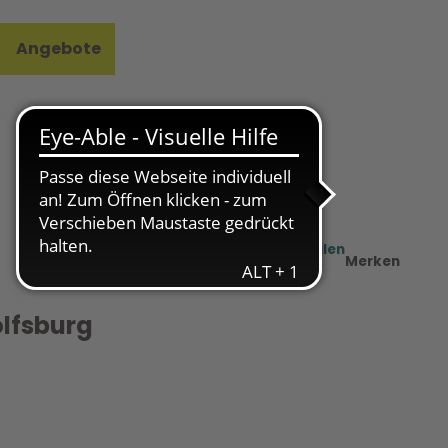
Angebote
l
e
Teilen
PDF
Merken
olfsburg