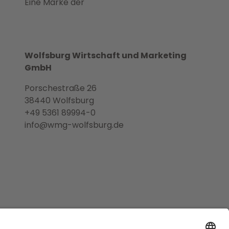
Eine Marke der
Wolfsburg Wirtschaft und Marketing
GmbH
Porschestraße 26
38440 Wolfsburg
+49 5361 89994-0
info@wmg-wolfsburg.de