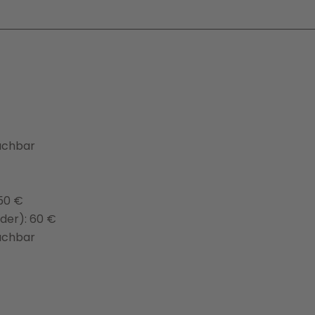
buchbar
 50 €
nder): 60 €
buchbar