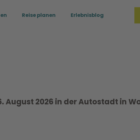
ßen
Reise planen
Erlebnisblog
Merkzette
Such
6. August 2026 in der Autostadt in W