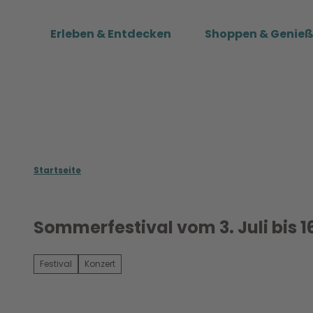
Z
u
Erleben & Entdecken
Shoppen & Genie
m
I
n
h
a
l
t
Startseite
Sommerfestival vom 3. Juli bis 1
Festival
Konzert