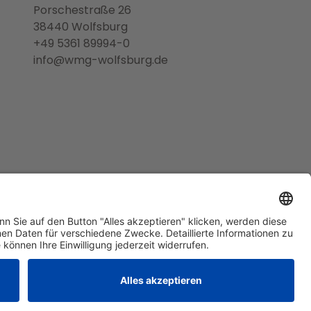
Porschestraße 26
38440 Wolfsburg
+49 5361 89994-0
info@wmg-wolfsburg.de