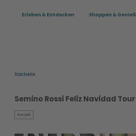
Z
u
Erleben & Entdecken
Shoppen & Genie
m
I
n
h
a
l
t
Startseite
Semino Rossi Feliz Navidad Tour
Konzert