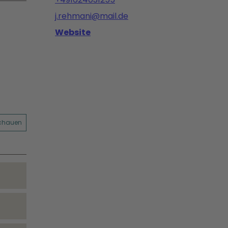
j.rehmani@mail.de
Website
schauen