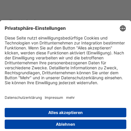
Eine Marke der
Wolfsburg Wirtschaft und Marketing GmbH
Porschestraße 26
38440 Wolfsburg
+49 5361 89994-0
info@wmg-wolfsburg.de
Barrierefreiheitserklärung
Kontakt
Impressum
Datenschutz
AGB