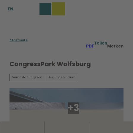
Z
EN
u
Merkzettel
Suche
Menü
m
I
n
h
a
Startseite
Teilen
PDF
Merken
l
t
CongressPark Wolfsburg
Veranstaltungssaal
Tagungszentrum