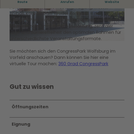
Sie suchen eine Location mit Platz für bis zu 3.000
Route
Anrufen
Website
Personen? Ob kleines Meeting, Tagung, Messe,
Abiball, Konzert oder großer Kongress – der
© Congresspark Wolfsburg |
CC-BY-SA
© Congresspark Wolfsburg |
CC-BY-SA
CongressPark Wolfsburg bietet dank seines flexiblen
Raumkonzepts, moderner Ausstattung, zentraler
Lage und Barrierefreiheit den optimalen Rahmen für
unterschiedlichste Veranstaltungsformate.
© CongressPark Wolfsburg
Sie möchten sich den CongressPark Wolfsburg im
Vorfeld anschauen? Dann können Sie hier eine
virtuelle Tour machen:
360 Grad CongressPark
Gut zu wissen
Öffnungszeiten
Eignung