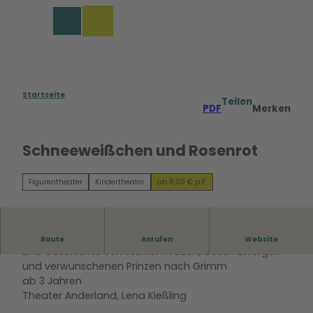
Z
u
Merkzettel
Suche
Menü
m
I
n
h
a
Startseite
Teilen
PDF
Merken
l
t
Schneeweißchen und Rosenrot
Figurentheater
Kindertheater
ab 8,00 € p.P.
Premiere
Route
Anrufen
Website
Eine Geschichte von starken Frauen, bösen Zwergen
und verwunschenen Prinzen nach Grimm
ab 3 Jahren
Theater Anderland, Lena Kießling