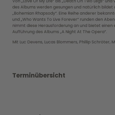
Von „Love Of My Life“ bis „Death On Two Legs“ und v
des Albums werden gesungen und natürlich bildet d
„Bohemian Rhapsody“. Eine Reihe anderer bekannter 
und „Who Wants To Live Forever“ runden den Abe
nimmt diese Herausforderung an und bietet einen e
Aufführung des Albums „A Night At The Opera“.
Mit Luc Devens, Lucas Blommers, Phillip Schröter, 
Terminübersicht