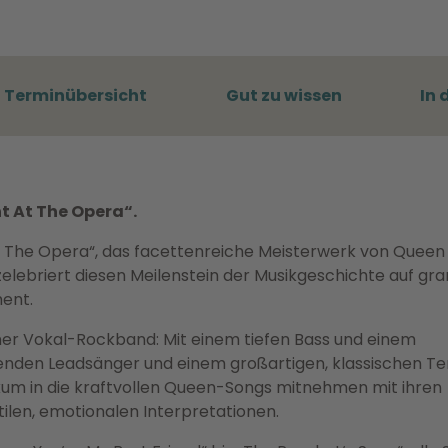
Terminübersicht
Gut zu wissen
In 
t At The Opera“.
t The Opera“, das facettenreiche Meisterwerk von Queen
elebriert diesen Meilenstein der Musikgeschichte auf gra
ment.
iner Vokal-Rockband: Mit einem tiefen Bass und einem
enden Leadsänger und einem großartigen, klassischen Te
kum in die kraftvollen Queen-Songs mitnehmen mit ihren
btilen, emotionalen Interpretationen.