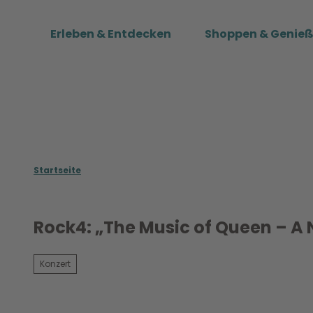
Z
u
Erleben & Entdecken
Shoppen & Genie
m
I
n
h
a
l
t
Startseite
Rock4: „The Music of Queen – A 
Konzert