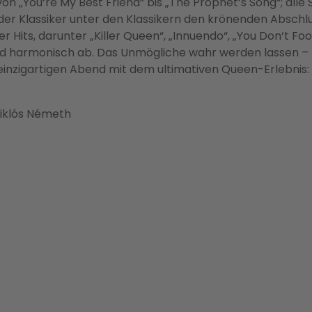
on „You‘re My Best Friend“ bis „The Prophet‘s Song“; alle
er Klassiker unter den Klassikern den krönenden Abschlu
Hits, darunter „Killer Queen“, „Innuendo“, „You Don‘t Foo
nd harmonisch ab. Das Unmögliche wahr werden lassen –
inzigartigen Abend mit dem ultimativen Queen-Erlebnis:
Miklós Németh