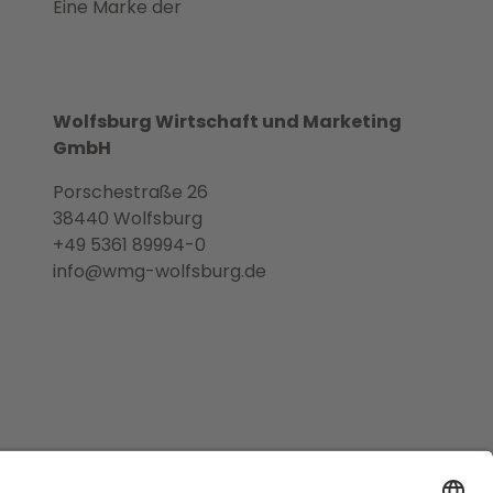
Eine Marke der
Wolfsburg Wirtschaft und Marketing
GmbH
Porschestraße 26
38440 Wolfsburg
+49 5361 89994-0
info@wmg-wolfsburg.de