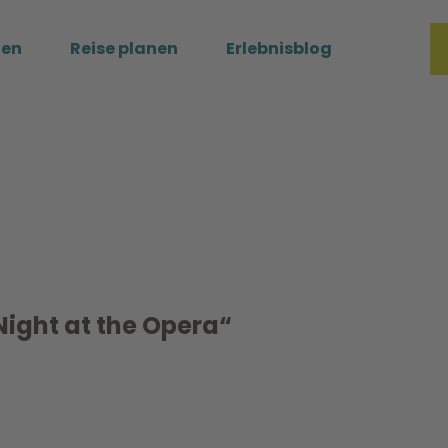
ßen
Reise planen
Erlebnisblog
Merkzette
Such
Night at the Opera“