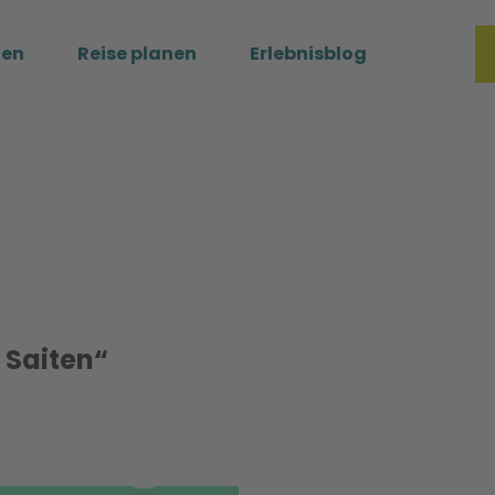
ßen
Reise planen
Erlebnisblog
Merkzette
Such
 Saiten“