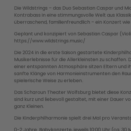
Die Wildstrings – das Duo Sebastian Caspar und Mi
Kontrabass in eine stimmungsvolle Welt aus Klass
überraschend, familienfreundlich – ein Konzert wie
Geplant und konzipiert von Sebastian Caspar (Violi
https://www.wildstrings.music/
Die 2024 in die erste Saison gestartete Kinderphil
Musikerlebnisse für die Allerkleinsten zu schaffen. D
einer entspannten Atmosphäre sitzen Eltern und ih
sanfte Klänge von Harmonieinstrumenten den Raum er
spielerische Weise zu erleben.
Das Scharoun Theater Wolfsburg bietet diese Konzer
sind kurz und liebevoll gestaltet, mit einer Dauer 
ganz Kleinen.
Die Kinderphilharmonie spielt drei Mal pro Veranst
0-2 Jahre Babykonzerte, jeweils 10:00 Uhr (ca. 30 