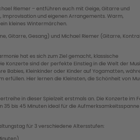
chael Riemer – entführen euch mit Geige, Gitarre und
ik, Improvisation und eigenen Arrangements. Warm,
 ein kleines Wintermärchen.
ne, Gitarre, Gesang) und Michael Riemer (Gitarre, Kontra
harmonie hat es sich zum Ziel gemacht, klassische
ie Konzerte sind der perfekte Einstieg in die Welt der Musi
re Babies, Kleinkinder oder Kinder auf Yogamatten, währ
füllen. Hier lernen die Kleinsten, die Schönheit von Mus
treihe in dieser Spielzeit erstmals an. Die Konzerte im 
von 35 bis 45 Minuten ideal für die Aufmerksamkeitsspanne
altungstag für 3 verschiedene Altersstufen:
Minuten)