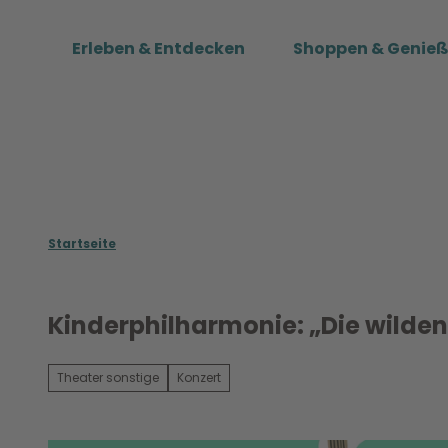
Z
u
Erleben & Entdecken
Shoppen & Genie
m
I
n
h
a
l
t
Startseite
Kinderphilharmonie: „Die wilden
Theater sonstige
Konzert