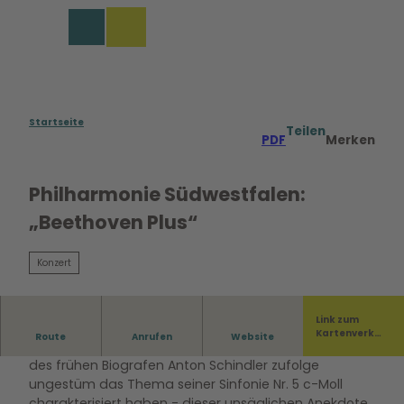
Z
u
Merkzettel
Suche
Menü
m
I
n
h
a
Startseite
Teilen
PDF
Merken
l
t
Philharmonie Südwestfalen:
„Beethoven Plus“
Konzert
Link zum
Kartenverka
Route
Anrufen
Website
„So pocht das Schicksal an die Pforte!“, soll Beethoven
uf
des frühen Biografen Anton Schindler zufolge
ungestüm das Thema seiner Sinfonie Nr. 5 c-Moll
charakterisiert haben - dieser unsäglichen Anekdote