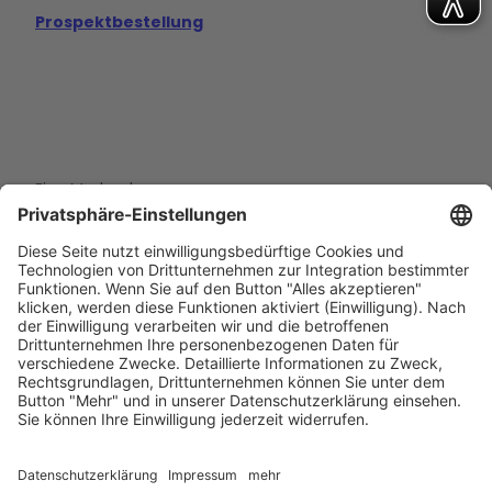
Prospektbestellung
Eine Marke der
Wolfsburg Wirtschaft und Marketing GmbH
Porschestraße 26
38440 Wolfsburg
+49 5361 89994-0
info@wmg-wolfsburg.de
Barrierefreiheitserklärung
Kontakt
Impressum
Datenschutz
AGB