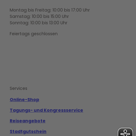
Montag bis Freitag: 10:00 bis 17:00 Uhr
Samstag: 10:00 bis 15:00 Uhr
Sonntag: 10:00 bis 13:00 Uhr
Feiertags geschlossen
F
Y
I
a
o
n
c
u
s
e
t
t
b
u
a
o
b
g
Services
o
e
r
k
a
m
Online-Shop
Tagungs- und Kongressservice
Reiseangebote
Stadtgutschein