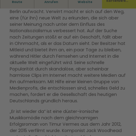
Kartenverka
Route
Anrufen
Website
Wir schreiben das Jahr 2025, als Adolf Hitler mitten in
uf
Berlin aufwacht. Verwirrt macht er sich auf den Weg,
eine (für ihn) neue Welt zu erkunden, die sich aber
seiner Meinung nach unter dem Einfluss des
Nationalsozialismus verbessert hat. Auf der Suche
nach Zeitungen stößt er auf ein Geschäft, fällt aber
in Ohnmacht, als er das Datum sieht. Der Besitzer hat
Mitleid und bietet ihm an, ein paar Tage zu bleiben,
während Hitler durch Fernsehen und Internet in die
aktuelle Welt eingeführt wird. Seine schnelle
Popularität durch skandalöse, aber scheinbar
harmlose Clips im Internet macht weitere Medien auf
ihn aufmerksam. Mit Hilfe einer kleinen Gruppe von
Medienprofis, die entschlossen sind, schnelles Geld zu
machen, fordert er die Gesellschaft des heutigen
Deutschlands gründlich heraus.
„Er ist wieder da“ ist eine düster-ironische
Musikkomödie nach dem gleichnamigen
Erfolgsroman von Timur Vermes aus dem Jahr 2012,
der 2015 verfilmt wurde. Komponist Jack Woodhead