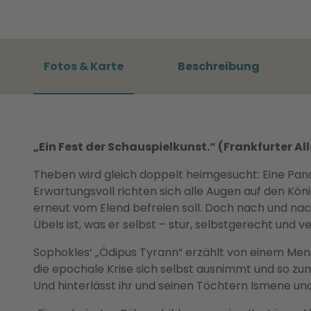
Fotos & Karte
Beschreibung
„Ein Fest der Schauspielkunst.“ (Frankfurter A
Theben wird gleich doppelt heimgesucht: Eine Pan
Erwartungsvoll richten sich alle Augen auf den Kö
erneut vom Elend befreien soll. Doch nach und nach 
Übels ist, was er selbst – stur, selbstgerecht und v
Sophokles‘ „Ödipus Tyrann“ erzählt von einem Mensc
die epochale Krise sich selbst ausnimmt und so zum
Und hinterlässt ihr und seinen Töchtern Ismene und