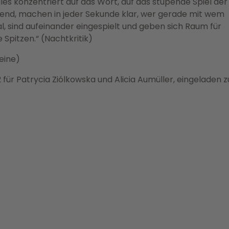
les konzentriert auf das Wort, auf das stupende Spiel der
gend, machen in jeder Sekunde klar, wer gerade mit wem
, sind aufeinander eingespielt und geben sich Raum für
 Spitzen.“ (Nachtkritik)
eine)
ür Patrycia Ziólkowska und Alicia Aumüller, eingeladen 