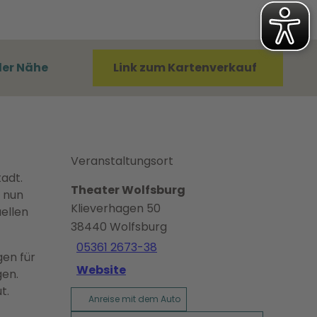
der Nähe
Link zum Kartenverkauf
Veranstaltungsort
adt.
Theater Wolfsburg
s nun
Klieverhagen 50
uellen
38440
Wolfsburg
05361 2673-38
gen für
Website
gen.
t.
Anreise mit dem Auto