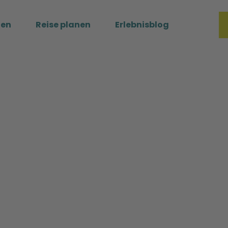
ßen
Reise planen
Erlebnisblog
Merkzette
Such