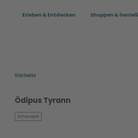
Z
u
Erleben & Entdecken
Shoppen & Genie
m
I
n
h
a
l
t
Startseite
Ödipus Tyrann
Schauspiel