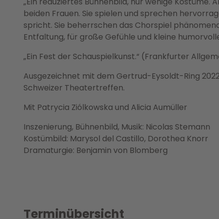
„Ein reduziertes Bühnenbild, nur wenige Kostüme. Al
beiden Frauen. Sie spielen und sprechen hervorra
spricht. Sie beherrschen das Chorspiel phänomenal
Entfaltung, für große Gefühle und kleine humorvolle
„Ein Fest der Schauspielkunst.“ (Frankfurter Allgem
Ausgezeichnet mit dem Gertrud-Eysoldt-Ring 2022 f
Schweizer Theatertreffen.
Mit Patrycia Ziólkowska und Alicia Aumüller
Inszenierung, Bühnenbild, Musik: Nicolas Stemann
Kostümbild: Marysol del Castillo, Dorothea Knorr
Dramaturgie: Benjamin von Blomberg
Terminübersicht