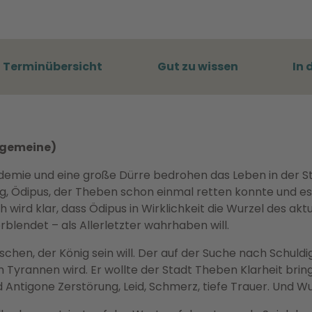
Terminübersicht
Gut zu wissen
In 
llgemeine)
demie und eine große Dürre bedrohen das Leben in der St
nig, Ödipus, der Theben schon einmal retten konnte und e
wird klar, dass Ödipus in Wirklichkeit die Wurzel des akt
erblendet – als Allerletzter wahrhaben will.
hen, der König sein will. Der auf der Suche nach Schuldi
 Tyrannen wird. Er wollte der Stadt Theben Klarheit brin
 Antigone Zerstörung, Leid, Schmerz, tiefe Trauer. Und Wu