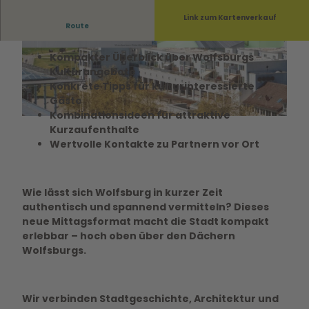
Link zum Kartenverkauf
Route
Mit neuen Impulsen zurück in den Arbeitsalltag:
© regiondo.com
© regiondo.com
Kompakter Überblick über Wolfsburgs
Kulturangebote
Konkrete Tipps für kulturinteressierte
Gäste
Kombinationsideen für attraktive
© regiondo.com
Kurzaufenthalte
Wertvolle Kontakte zu Partnern vor Ort
Wie lässt sich Wolfsburg in kurzer Zeit
authentisch und spannend vermitteln? Dieses
neue Mittagsformat macht die Stadt kompakt
erlebbar – hoch oben über den Dächern
Wolfsburgs.
Wir verbinden Stadtgeschichte, Architektur und