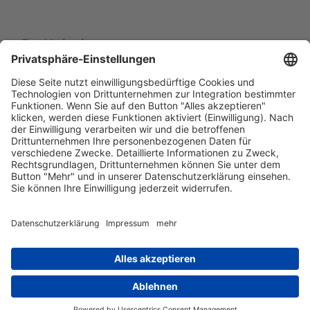
Eine Marke der
Wolfsburg Wirtschaft und Marketing GmbH
Porschestraße 26
38440 Wolfsburg
+49 5361 89994-0
info@wmg-wolfsburg.de
Barrierefreiheitserklärung
Kontakt
Impressum
Datenschutz
AGB