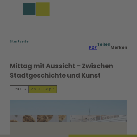
Z
u
Merkzettel
Suche
Menü
m
I
n
h
a
Startseite
Teilen
PDF
Merken
l
t
Mittag mit Aussicht – Zwischen
Stadtgeschichte und Kunst
... zu Fuß
ab 19,00 € p.P.