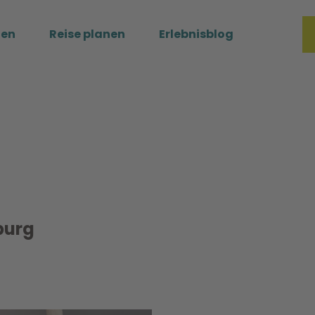
ßen
Reise planen
Erlebnisblog
Merkzette
Such
burg