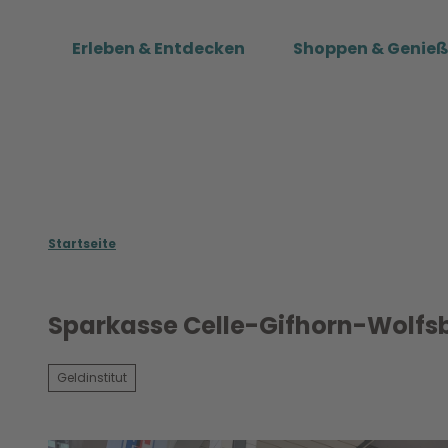
Z
u
Erleben & Entdecken
Shoppen & Genie
m
I
n
h
a
l
t
Startseite
Sparkasse Celle-Gifhorn-Wolfs
Geldinstitut