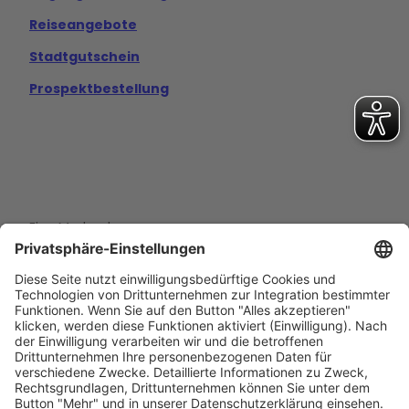
Reiseangebote
Stadtgutschein
Prospektbestellung
Eine Marke der
Wolfsburg Wirtschaft und Marketing GmbH
Porschestraße 26
38440 Wolfsburg
+49 5361 89994-0
info@wmg-wolfsburg.de