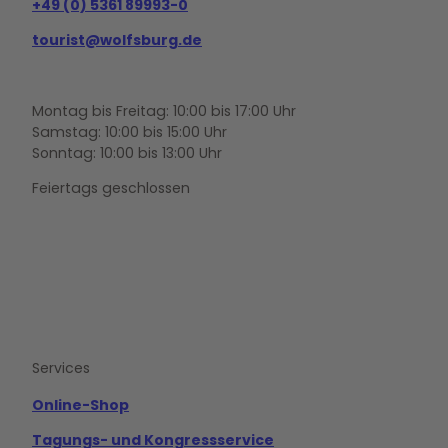
+49 (0) 5361 89993-0
tourist@wolfsburg.de
Montag bis Freitag: 10:00 bis 17:00 Uhr
Samstag: 10:00 bis 15:00 Uhr
Sonntag: 10:00 bis 13:00 Uhr
Feiertags geschlossen
F
Y
I
a
o
n
c
u
s
e
t
t
b
u
a
o
b
g
Services
o
e
r
k
a
m
Online-Shop
Tagungs- und Kongressservice