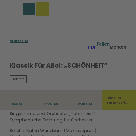
Z
u
Merkzettel
Suche
Menü
m
I
n
h
a
Startseite
Teilen
PDF
Merken
l
t
Klassik Für Alle!: „SCHÖNHEIT”
Konzert
Link zum
Kartenverka
Route
Anrufen
Website
Programm: Gustav Mahler: „Rückert-Lieder“ für
uf
Singstimme und Orchester „Totenfeier“
Symphonische Dichtung für Orchester
Solistin: Katrin Wundsam (Mezzosopran)