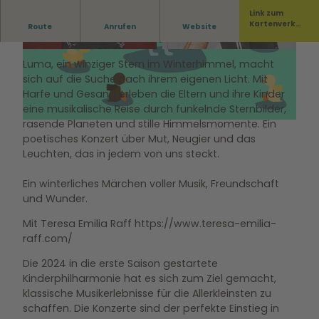
Link zum
Kommt vorbei zu einer zauberhaften Reise mit
Kartenverka
Route
Anrufen
Website
uf
Teresa Raff an der Harfe.
© Dovile Sermokas
© Dovile Sermokas
Luma, ein winziger Stern im Winterhimmel, macht
sich auf die Suche nach ihrem eigenen Licht. Mit
Harfe und Gesang erleben die Eltern und ihre Kinder
eine musikalische Reise durch funkelnde Sternbilder,
rasende Planeten und stille Himmelsmomente. Ein
poetisches Konzert über Mut, Neugier und das
Leuchten, das in jedem von uns steckt.
Ein winterliches Märchen voller Musik, Freundschaft
und Wunder.
Mit Teresa Emilia Raff https://www.teresa-emilia-
raff.com/
Die 2024 in die erste Saison gestartete
Kinderphilharmonie hat es sich zum Ziel gemacht,
klassische Musikerlebnisse für die Allerkleinsten zu
schaffen. Die Konzerte sind der perfekte Einstieg in