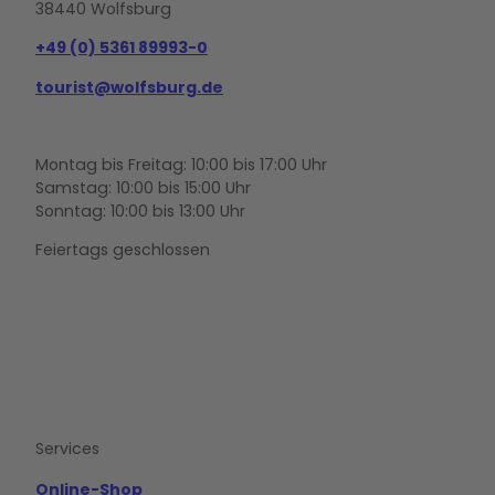
38440 Wolfsburg
+49 (0) 5361 89993-0
tourist@wolfsburg.de
Montag bis Freitag: 10:00 bis 17:00 Uhr
Samstag: 10:00 bis 15:00 Uhr
Sonntag: 10:00 bis 13:00 Uhr
Feiertags geschlossen
F
Y
I
a
o
n
c
u
s
e
t
t
b
u
a
o
b
g
Services
o
e
r
k
a
m
Online-Shop