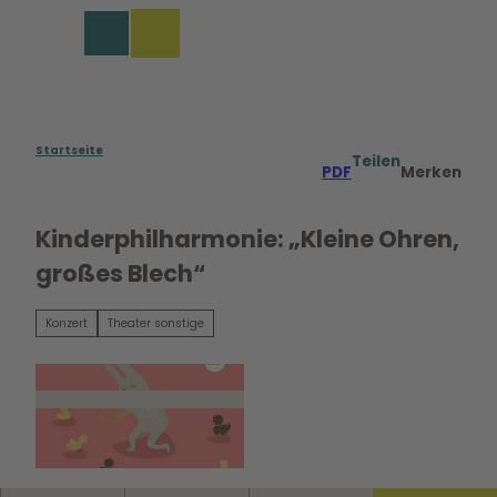
Z
u
Merkzettel
Suche
Menü
m
I
n
h
a
Startseite
Teilen
PDF
Merken
l
t
Kinderphilharmonie: „Kleine Ohren,
großes Blech“
Konzert
Theater sonstige