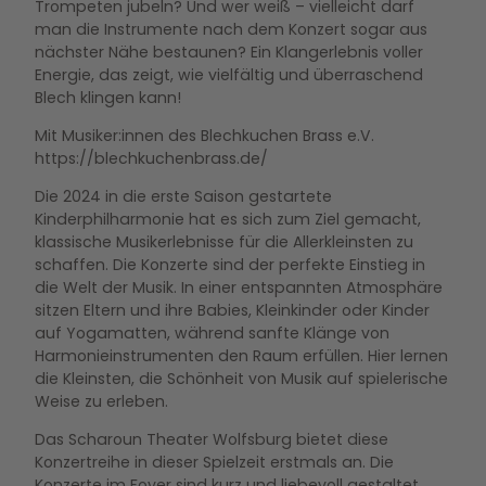
Trompeten jubeln? Und wer weiß – vielleicht darf
man die Instrumente nach dem Konzert sogar aus
nächster Nähe bestaunen? Ein Klangerlebnis voller
Energie, das zeigt, wie vielfältig und überraschend
Blech klingen kann!
Mit Musiker:innen des Blechkuchen Brass e.V.
https://blechkuchenbrass.de/
Die 2024 in die erste Saison gestartete
Kinderphilharmonie hat es sich zum Ziel gemacht,
klassische Musikerlebnisse für die Allerkleinsten zu
schaffen. Die Konzerte sind der perfekte Einstieg in
die Welt der Musik. In einer entspannten Atmosphäre
sitzen Eltern und ihre Babies, Kleinkinder oder Kinder
auf Yogamatten, während sanfte Klänge von
Harmonieinstrumenten den Raum erfüllen. Hier lernen
die Kleinsten, die Schönheit von Musik auf spielerische
Weise zu erleben.
Das Scharoun Theater Wolfsburg bietet diese
Konzertreihe in dieser Spielzeit erstmals an. Die
Konzerte im Foyer sind kurz und liebevoll gestaltet,