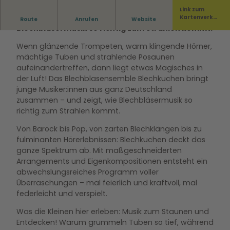
Link zum
Das Blechblasensemble Blechkuchen zeigt, wie
Kartenverka
Route
Anrufen
Website
uf
Blechbläsermusik so richtig zum Strahlen kommt.
Wenn glänzende Trompeten, warm klingende Hörner,
mächtige Tuben und strahlende Posaunen
aufeinandertreffen, dann liegt etwas Magisches in
der Luft! Das Blechblasensemble Blechkuchen bringt
junge Musiker:innen aus ganz Deutschland
zusammen – und zeigt, wie Blechbläsermusik so
richtig zum Strahlen kommt.
Von Barock bis Pop, von zarten Blechklängen bis zu
fulminanten Hörerlebnissen: Blechkuchen deckt das
ganze Spektrum ab. Mit maßgeschneiderten
Arrangements und Eigenkompositionen entsteht ein
abwechslungsreiches Programm voller
Überraschungen – mal feierlich und kraftvoll, mal
federleicht und verspielt.
Was die Kleinen hier erleben: Musik zum Staunen und
Entdecken! Warum grummeln Tuben so tief, während