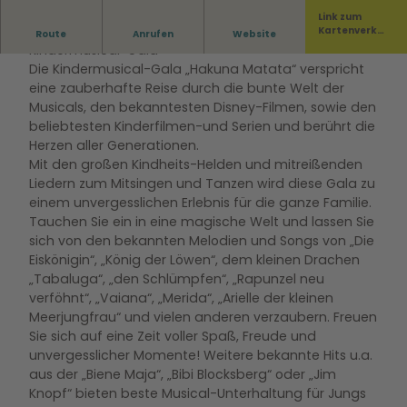
Link zum
“Hakuna Matata” Die einzigartige große
Kartenverka
Route
Anrufen
Website
uf
Kindermusical-Gala
Die Kindermusical-Gala „Hakuna Matata“ verspricht
eine zauberhafte Reise durch die bunte Welt der
Musicals, den bekanntesten Disney-Filmen, sowie den
beliebtesten Kinderfilmen-und Serien und berührt die
Herzen aller Generationen.
Mit den großen Kindheits-Helden und mitreißenden
Liedern zum Mitsingen und Tanzen wird diese Gala zu
einem unvergesslichen Erlebnis für die ganze Familie.
Tauchen Sie ein in eine magische Welt und lassen Sie
sich von den bekannten Melodien und Songs von „Die
Eiskönigin“, „König der Löwen“, dem kleinen Drachen
„Tabaluga“, „den Schlümpfen“, „Rapunzel neu
verföhnt“, „Vaiana“, „Merida“, „Arielle der kleinen
Meerjungfrau“ und vielen anderen verzaubern. Freuen
Sie sich auf eine Zeit voller Spaß, Freude und
unvergesslicher Momente! Weitere bekannte Hits u.a.
aus der „Biene Maja“, „Bibi Blocksberg“ oder „Jim
Knopf“ bieten beste Musical-Unterhaltung für Jungs