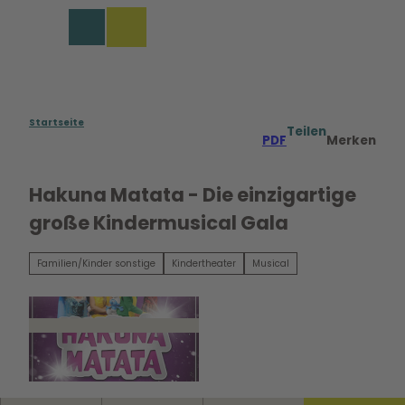
Z
u
Merkzettel
Suche
Menü
m
I
n
h
a
Startseite
Teilen
PDF
Merken
l
t
Hakuna Matata - Die einzigartige
große Kindermusical Gala
Familien/Kinder sonstige
Kindertheater
Musical
© WhyNot Events Medien