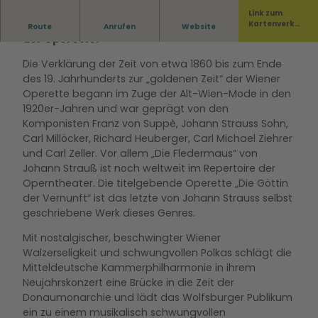
Link zum
Arien, Walzer und Polkas aus der goldenen Zeit
Kartenverka
Route
Anrufen
Website
uf
der Operette.
Die Verklärung der Zeit von etwa 1860 bis zum Ende
des 19. Jahrhunderts zur „goldenen Zeit“ der Wiener
Operette begann im Zuge der Alt-Wien-Mode in den
1920er-Jahren und war geprägt von den
Komponisten Franz von Suppè, Johann Strauss Sohn,
Carl Millöcker, Richard Heuberger, Carl Michael Ziehrer
und Carl Zeller. Vor allem „Die Fledermaus“ von
Johann Strauß ist noch weltweit im Repertoire der
Operntheater. Die titelgebende Operette „Die Göttin
der Vernunft“ ist das letzte von Johann Strauss selbst
geschriebene Werk dieses Genres.
Mit nostalgischer, beschwingter Wiener
Walzerseligkeit und schwungvollen Polkas schlägt die
Mitteldeutsche Kammerphilharmonie in ihrem
Neujahrskonzert eine Brücke in die Zeit der
Donaumonarchie und lädt das Wolfsburger Publikum
ein zu einem musikalisch schwungvollen