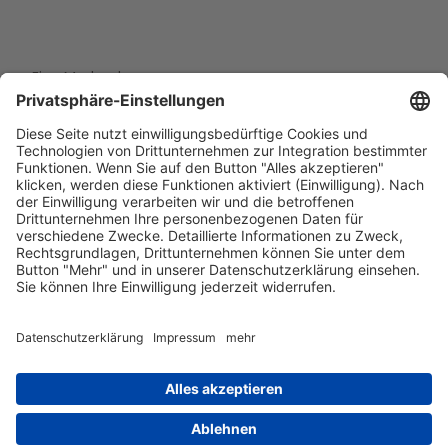
Eine Marke der
Wolfsburg Wirtschaft und Marketing GmbH
Porschestraße 26
38440 Wolfsburg
+49 5361 89994-0
info@wmg-wolfsburg.de
Barrierefreiheitserklärung
Kontakt
Impressum
Datenschutz
AGB