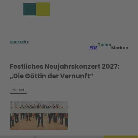
Z
u
Merkzettel
Suche
Menü
m
I
n
h
a
Startseite
Teilen
PDF
Merken
l
t
Festliches Neujahrskonzert 2027:
„Die Göttin der Vernunft“
Konzert
© Robert Jentzsch