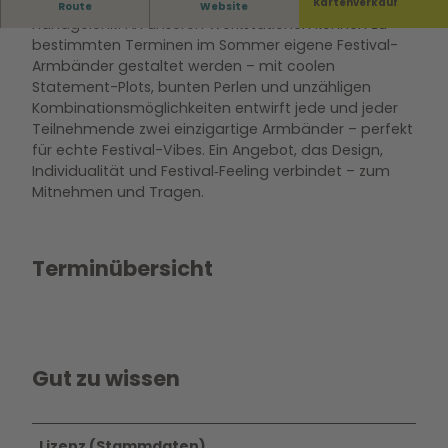
Damit kommt Farbe in den Sommer und an das
Kartenverkauf
Route
Website
Handgelenk! An unseren Werkstationen können zu
bestimmten Terminen im Sommer eigene Festival-
Armbänder gestaltet werden – mit coolen
Statement-Plots, bunten Perlen und unzähligen
Kombinationsmöglichkeiten entwirft jede und jeder
Teilnehmende zwei einzigartige Armbänder – perfekt
für echte Festival-Vibes. Ein Angebot, das Design,
Individualität und Festival‑Feeling verbindet – zum
Mitnehmen und Tragen.
Terminübersicht
Gut zu wissen
Lizenz (Stammdaten)