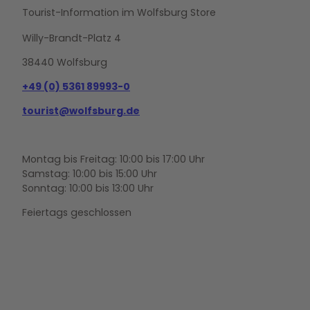
Tourist-Information im Wolfsburg Store
Willy-Brandt-Platz 4
38440 Wolfsburg
+49 (0) 5361 89993-0
tourist@wolfsburg.de
Montag bis Freitag: 10:00 bis 17:00 Uhr
Samstag: 10:00 bis 15:00 Uhr
Sonntag: 10:00 bis 13:00 Uhr
Feiertags geschlossen
F
Y
I
a
o
n
c
u
s
e
t
t