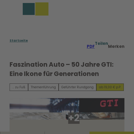
Z
u
Merkzettel
Suche
Menü
m
I
n
h
a
Startseite
Teilen
PDF
Merken
l
t
Faszination Auto – 50 Jahre GTI:
Eine Ikone für Generationen
... zu Fuß
Themenführung
Geführter Rundgang
ab 19,00 € p.P.