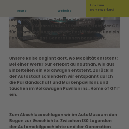
Link zum
Kartenverkauf
Route
Website
Mach dich bereit für einen spannenden Tag rund
ums Automobil – im Zeichen einer echten
© regiondo.com
© regiondo.com
Legende: 50 Jahre Golf GTI. Seit 1976 steht der GTI
für sportliche Kompaktheit, Performance und ein
Fahrerlebnis, das Generationen begeistert.
© regiondo.com
Unsere Reise beginnt dort, wo Mobilität entsteht:
Bei einer WerkTour erlebst du hautnah, wie aus
Einzelteilen ein Volkswagen entsteht. Zurück in
der Autostadt schlendern wir entspannt durch
die Parklandschaft und Markenpavillons und
tauchen im Volkswagen Pavillon ins „Home of GTI“
ein.
Zum Abschluss schlagen wir im AutoMuseum den
Bogen zur Geschichte: Zwischen 130 Legenden
der Automobilgeschichte und der Generation