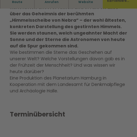
In dieser Show begegnen Sie rätselhaften
Kartenverka
Route
Anrufen
Website
uf
Kultstätten unserer Ahnen und erfahren alles
über das Geheimnis der berühmten
„Himmelsscheibe von Nebra“ – der wohl ältesten,
konkreten Darstellung des gestirnten Himmels.
Sie werden staunen, welch ungeahnter Macht der
Sonne und der Sterne die Astronomen von heute
auf die Spur gekommen sind.
Wie bestimmen die Sterne das Geschehen auf
unserer Welt? Welche Vorstellungen davon gab es in
der Frühzeit der Menschheit? Und was wissen wir
heute darüber?
Eine Produktion des Planetarium Hamburg in
Kooperation mit dem Landesamt für Denkmalpflege
und Archäologie Halle.
Terminübersicht