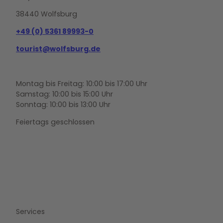
38440 Wolfsburg
+49 (0) 5361 89993-0
tourist@wolfsburg.de
Montag bis Freitag: 10:00 bis 17:00 Uhr
Samstag: 10:00 bis 15:00 Uhr
Sonntag: 10:00 bis 13:00 Uhr
Feiertags geschlossen
F
Y
I
a
o
n
c
u
s
e
t
t
b
u
a
o
b
g
Services
o
e
r
k
a