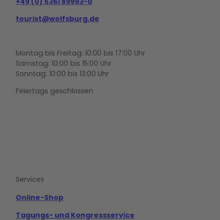
+49 (0) 5361 89993-0
tourist@wolfsburg.de
Montag bis Freitag: 10:00 bis 17:00 Uhr
Samstag: 10:00 bis 15:00 Uhr
Sonntag: 10:00 bis 13:00 Uhr
Feiertags geschlossen
F
Y
I
a
o
n
c
u
s
e
t
t
b
u
a
o
b
g
Services
o
e
r
k
a
m
Online-Shop
Tagungs- und Kongressservice