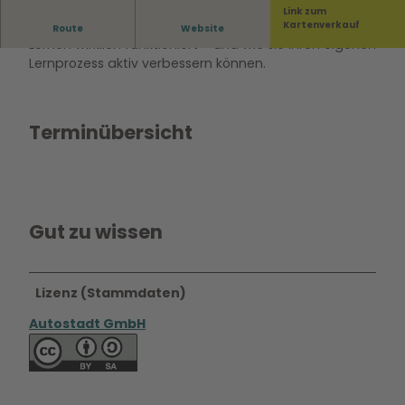
Link zum
In diesem Workshop erfahren die Teilnehmenden, wie
Kartenverkauf
Route
Website
Lernen wirklich funktioniert – und wie sie ihren eigenen
Lernprozess aktiv verbessern können.
Terminübersicht
Gut zu wissen
Lizenz (Stammdaten)
Autostadt GmbH