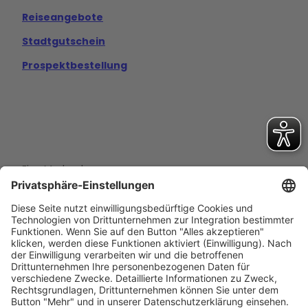
Reiseangebote
Stadtgutschein
Prospektbestellung
Eine Marke der
Wolfsburg Wirtschaft und Marketing GmbH
Porschestraße 26
38440 Wolfsburg
+49 5361 89994-0
info@wmg-wolfsburg.de