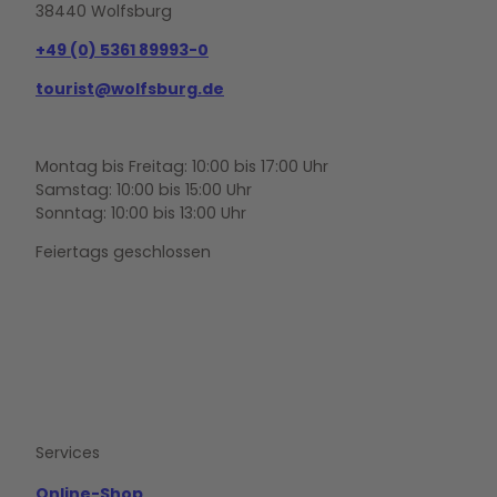
38440 Wolfsburg
+49 (0) 5361 89993-0
tourist@wolfsburg.de
Montag bis Freitag: 10:00 bis 17:00 Uhr
Samstag: 10:00 bis 15:00 Uhr
Sonntag: 10:00 bis 13:00 Uhr
Feiertags geschlossen
F
Y
I
a
o
n
c
u
s
e
t
t
b
u
a
o
b
g
Services
o
e
r
k
a
m
Online-Shop