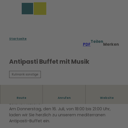
Z
u
Merkzettel
Suche
Menü
m
I
n
h
a
Startseite
Teilen
PDF
Merken
l
t
Antipasti Buffet mit Musik
Kulinarik sonstige
Genießen Sie einen sommerlichen Abend ganz im
Route
Anrufen
Website
Zeichen Italiens!
Am Donnerstag, den 16. Juli, von 18:00 bis 21:00 Uhr,
laden wir Sie herzlich zu unserem mediterranen
Antipasti-Buffet ein.