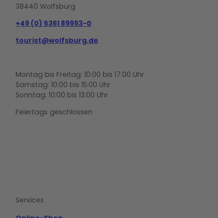
38440 Wolfsburg
+49 (0) 5361 89993-0
tourist@wolfsburg.de
Montag bis Freitag: 10:00 bis 17:00 Uhr
Samstag: 10:00 bis 15:00 Uhr
Sonntag: 10:00 bis 13:00 Uhr
Feiertags geschlossen
F
Y
I
a
o
n
c
u
s
e
t
t
b
u
a
o
b
g
Services
o
e
r
k
a
m
Online-Shop