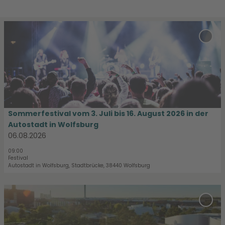
D
e
'Som
t
vom 3
Augu
a
der 
i
Wolf
l
Merk
hinz
s
e
i
Sommerfestival vom 3. Juli bis 16. August 2026 in der
t
Autostadt in Wolfsburg
e
06.08.2026
'
09:00
S
Festival
o
Autostadt in Wolfsburg, Stadtbrücke, 38440 Wolfsburg
m
m
D
e
e
'Nan
r
t
für K
f
zur
a