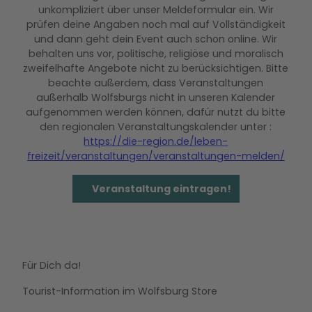
l
'
u
unkompliziert über unser Meldeformular ein. Wir
n
l
ö
n
prüfen deine Angaben noch mal auf Vollständigkeit
u
f
g
und dann geht dein Event auch schon online. Wir
n
f
'
behalten uns vor, politische, religiöse und moralisch
g
n
ö
zweifelhafte Angebote nicht zu berücksichtigen. Bitte
'
e
f
beachte außerdem, dass Veranstaltungen
ö
n
f
außerhalb Wolfsburgs nicht in unseren Kalender
f
n
aufgenommen werden können, dafür nutzt du bitte
f
e
den regionalen Veranstaltungskalender unter :
n
n
https://die-region.de/leben-
e
freizeit/veranstaltungen/veranstaltungen-melden/
n
Veranstaltung eintragen!
Für Dich da!
Tourist-Information im Wolfsburg Store