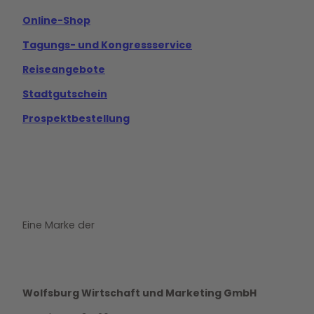
k
a
m
Online-Shop
Tagungs- und Kongressservice
Reiseangebote
Stadtgutschein
Prospektbestellung
Eine Marke der
Wolfsburg Wirtschaft und Marketing GmbH