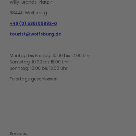
Willy-Brandt-Platz 4
38440 Wolfsburg
+49 (0) 5361 89993-0
tourist@wolfsburg.de
Montag bis Freitag: 10:00 bis 17:00 Uhr
Samstag: 10:00 bis 15:00 Uhr
Sonntag: 10:00 bis 13:00 Uhr
Feiertags geschlossen
F
Y
I
a
o
n
c
u
s
e
t
t
b
u
a
o
b
g
Services
o
e
r