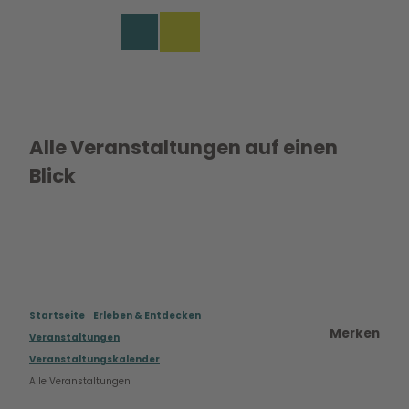
Z
u
EN
Merkzettel
Suche
Menü
m
I
n
h
a
l
Alle Veranstaltungen auf einen
t
Blick
Startseite
Erleben & Entdecken
Merken
Veranstaltungen
Veranstaltungskalender
Alle Veranstaltungen