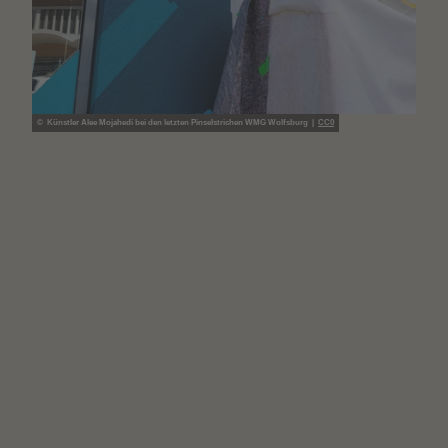
© Künstler Alee Mojahedi bei den letzten Pinselstrichen WMG Wolfsburg |
CC0