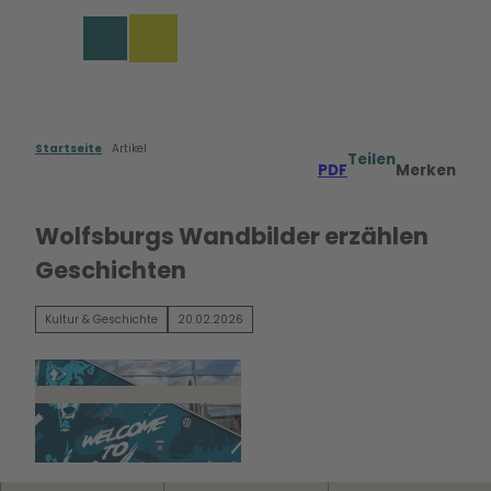
Z
u
Merkzettel
Suche
Menü
m
I
n
h
a
Startseite
Artikel
Teilen
PDF
Merken
l
t
Wolfsburgs Wandbilder erzählen
Geschichten
Kultur & Geschichte
20.02.2026
© Wandbild gegenüber des Wolfsburger Haupt
bahnhofs WMG Wolfsburg |
CC0