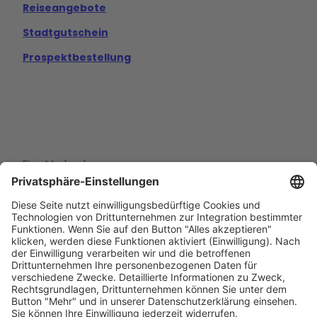
Reiseangebote
Stadtgutschein
Prospektbestellung
Eine Marke der
Wolfsburg Wirtschaft und Marketing GmbH
Porschestraße 26
38440 Wolfsburg
+49 5361 89994-0
info@wmg-wolfsburg.de