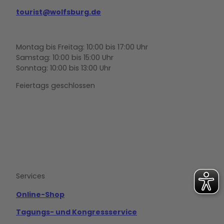
tourist@wolfsburg.de
Montag bis Freitag: 10:00 bis 17:00 Uhr
Samstag: 10:00 bis 15:00 Uhr
Sonntag: 10:00 bis 13:00 Uhr
Feiertags geschlossen
F
Y
I
a
o
n
c
u
s
e
t
t
b
u
a
o
b
g
Services
o
e
r
k
a
m
Online-Shop
Tagungs- und Kongressservice