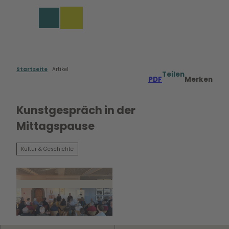
Z
u
Merkzettel
Suche
Menü
m
I
n
h
a
Startseite
Artikel
Teilen
PDF
Merken
l
t
Kunstgespräch in der
Mittagspause
Kultur & Geschichte
© WMG - Wolfsburg, Foto: Pinselei Wolfsburg
|
CC0