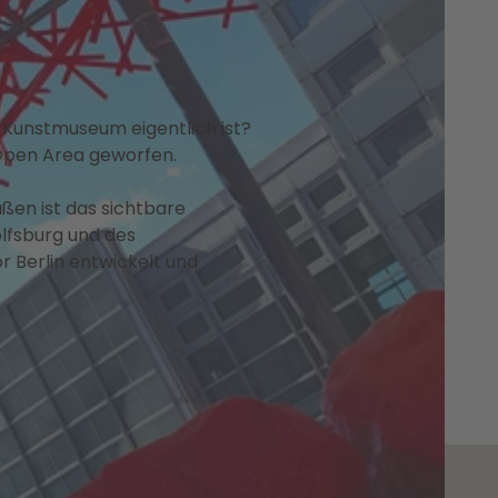
m Kunstmuseum eigentlich ist?
n Open Area geworfen.
ußen ist das sichtbare
lfsburg und des
 Berlin entwickelt und