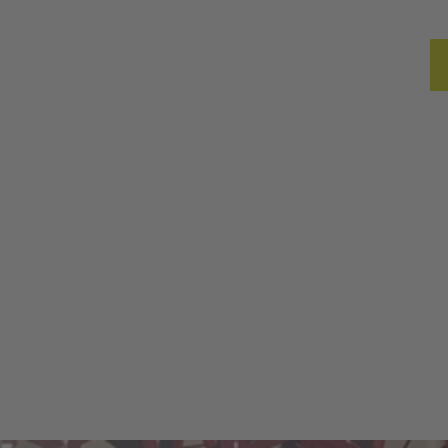
ßen
Reise planen
Erlebnisblog
Merkzette
Such