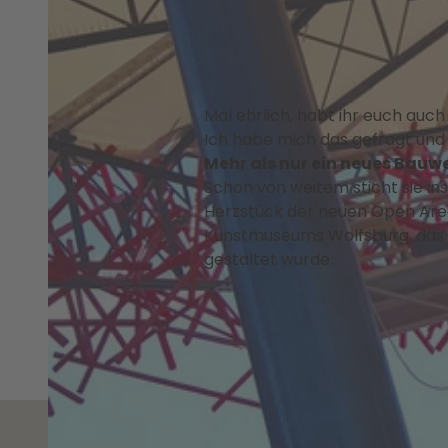
Mal ehrlich, habt ihr euch auc
Ich habe mich das gefragt und 
Mehr als nur ein neues Bauw
Schon von weitem sticht sie ins
Herzstück der neuen Open Area
Kunstmuseums Wolfsburg, das vo
gestaltet wurde.