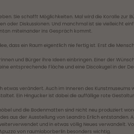
geben. Sie schafft Möglichkeiten. Mal wird die Koralle zur
n oder Diskussionen. Und manchmal ist sie vielleicht ein
pontan miteinander ins Gespräch kommt.
ee, dass ein Raum eigentlich nie fertig ist. Erst die Mensc
rinnen und Bürger ihre Ideen einbringen. Einer der Wüns
tte eine entsprechende Fläche und eine Discokugel in der 
ch etwas verändert. Auch im Inneren des Kunstmuseums 
ltet. Ein Hingucker ist dabei die auffällige rote Gestaltun
möbel und die Bodenmatten sind nicht neu produziert wor
es aus der Ausstellung von Leandro Erlich entstanden. An
 weiterverwendet und in etwas völlig Neues verwandelt. 
Apuzzo von raumlaborberlin besonders wichtig.