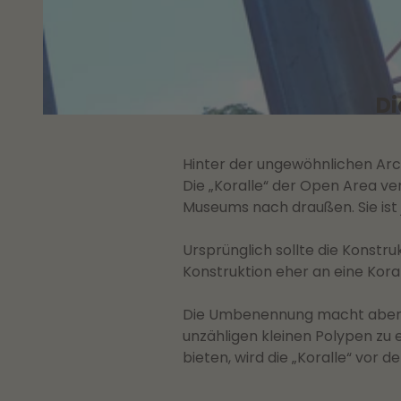
© Wolfsburg Wirtschaft und Marketing GmbH |
CC0
Di
© Wolfsburg Wirtschaft und Marketing GmbH |
CC0
Hinter der ungewöhnlichen Archi
Die „Koralle“ der Open Area ve
Museums nach draußen. Sie ist j
Ursprünglich sollte die Konstr
Konstruktion eher an eine Kora
Die Umbenennung macht aber ni
unzähligen kleinen Polypen z
bieten, wird die „Koralle“ v