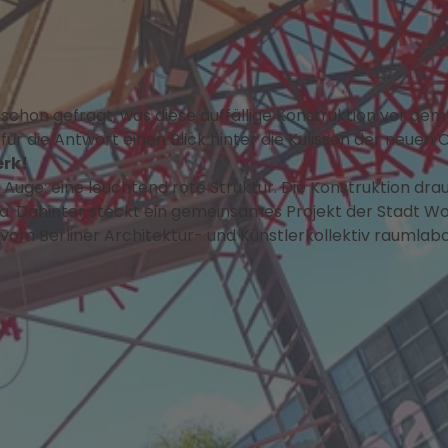
h schon gefragt, was diese auffällige Konstruktion vor de
für die Antwort einen Blick hinter die Kulissen der neue
erk!
 Auge: eine leuchtend rote Struktur. Die Konstruktion dra
. Dahinter steckt ein gemeinsames Projekt der Stadt Wo
m Berliner Architektur- und Künstlerkollektiv raumlabor