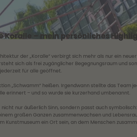
e Koralle – mein persönliches Highli
tektur der „Koralle“ verbirgt sich mehr als nur ein neue
rsteht sich als frei zugänglicher Begegnungsraum und som
ederzeit für alle geöffnet.
uktion „Schwamm“ heißen. Irgendwann stellte das Team jed
lle erinnert – und so wurde sie kurzerhand umbenannt.
cht nur äußerlich Sinn, sondern passt auch symbolisch: 
u einem großen Ganzen zusammenwachsen und Lebensraum
or dem Kunstmuseum ein Ort sein, an dem Menschen zus