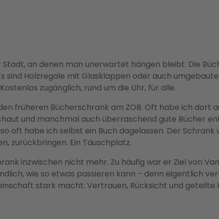
der Stadt, an denen man unerwartet hängen bleibt. Die Bü
s sind Holzregale mit Glasklappen oder auch umgebaute T
Kostenlos zugänglich, rund um die Uhr, für alle.
 den früheren Bücherschrank am ZOB. Oft habe ich dort a
schaut und manchmal auch überraschend gute Bücher ent
uso oft habe ich selbst ein Buch dagelassen. Der Schrank 
n, zurückbringen. Ein Tauschplatz.
hrank inzwischen nicht mehr. Zu häufig war er Ziel von V
ndlich, wie so etwas passieren kann – denn eigentlich v
nschaft stark macht: Vertrauen, Rücksicht und geteilte K