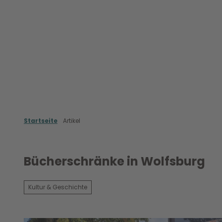
Z
u
m
Erleben & Entdecken
Shoppen & Genie
I
n
h
a
l
t
Startseite
Artikel
Bücherschränke in Wolfsburg
Kultur & Geschichte