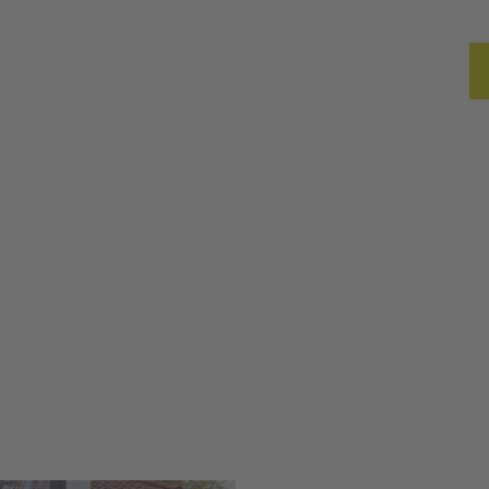
ßen
Reise planen
Erlebnisblog
Merkzette
Such