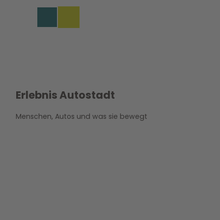
Z
u
Merkzettel
Suche
Menü
m
I
n
h
a
l
t
Erlebnis Autostadt
Menschen, Autos und was sie bewegt