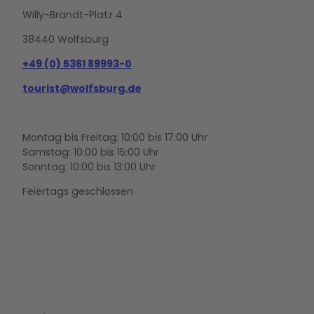
Willy-Brandt-Platz 4
38440 Wolfsburg
+49 (0) 5361 89993-0
tourist@wolfsburg.de
Montag bis Freitag: 10:00 bis 17:00 Uhr
Samstag: 10:00 bis 15:00 Uhr
Sonntag: 10:00 bis 13:00 Uhr
Feiertags geschlossen
F
Y
I
a
o
n
c
u
s
e
t
t
b
u
a
o
b
g