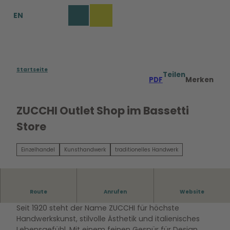
Z
EN
u
Merkzettel
Suche
Menü
m
I
n
h
a
Startseite
Teilen
PDF
Merken
l
t
ZUCCHI Outlet Shop im Bassetti
Store
Einzelhandel
Kunsthandwerk
traditionelles Handwerk
ZUCCHI – Italienische Eleganz mit Tradition
Route
Anrufen
Website
Seit 1920 steht der Name ZUCCHI für höchste
Handwerkskunst, stilvolle Ästhetik und italienisches
Lebensgefühl. Mit einem feinen Gespür für Design