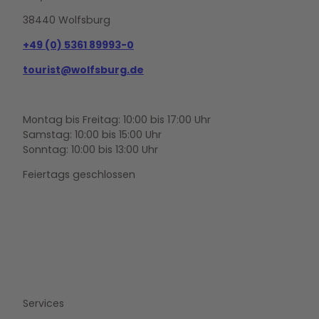
38440 Wolfsburg
+49 (0) 5361 89993-0
tourist@wolfsburg.de
Montag bis Freitag: 10:00 bis 17:00 Uhr
Samstag: 10:00 bis 15:00 Uhr
Sonntag: 10:00 bis 13:00 Uhr
Feiertags geschlossen
F
Y
I
a
o
n
c
u
s
e
t
t
b
u
a
o
b
g
Services
o
e
r
k
a