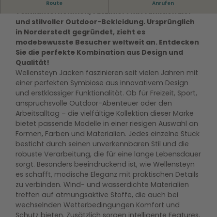
Wellensteyn, das renommierte deutsche
Route
Anrufen
l
Textilunternehmen, fasziniert mit funktionaler
e
und stilvoller Outdoor-Bekleidung. Ursprünglich
n
in Norderstedt gegründet, zieht es
s
modebewusste Besucher weltweit an. Entdecken
t
Sie die perfekte Kombination aus Design und
e
Qualität!
y
Wellensteyn Jacken faszinieren seit vielen Jahren mit
n
einer perfekten Symbiose aus innovativem Design
.
und erstklassiger Funktionalität. Ob für Freizeit, Sport,
j
anspruchsvolle Outdoor-Abenteuer oder den
p
Arbeitsalltag – die vielfältige Kollektion dieser Marke
g
bietet passende Modelle in einer riesigen Auswahl an
Formen, Farben und Materialien. Jedes einzelne Stück
besticht durch seinen unverkennbaren Stil und die
robuste Verarbeitung, die für eine lange Lebensdauer
sorgt. Besonders beeindruckend ist, wie Wellensteyn
es schafft, modische Eleganz mit praktischen Details
zu verbinden. Wind- und wasserdichte Materialien
treffen auf atmungsaktive Stoffe, die auch bei
wechselnden Wetterbedingungen Komfort und
Schutz bieten. Zusätzlich sorgen intelligente Features,