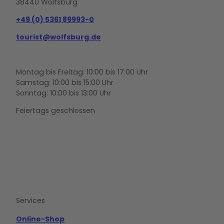
38440 Wolfsburg
+49 (0) 5361 89993-0
tourist@wolfsburg.de
Montag bis Freitag: 10:00 bis 17:00 Uhr
Samstag: 10:00 bis 15:00 Uhr
Sonntag: 10:00 bis 13:00 Uhr
Feiertags geschlossen
F
Y
I
a
o
n
c
u
s
e
t
t
b
u
a
o
b
g
Services
o
e
r
k
a
m
Online-Shop