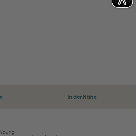
n
In der Nähe
 Young