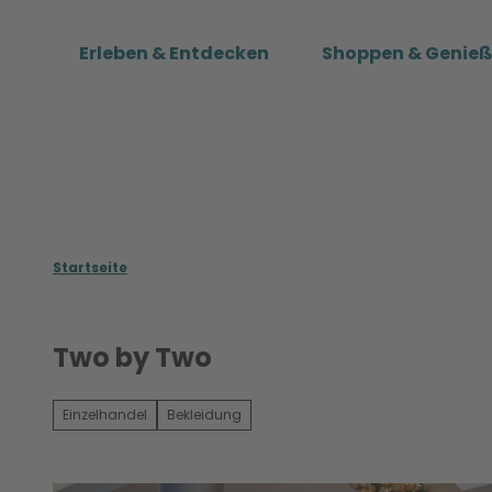
Z
u
Erleben & Entdecken
Shoppen & Genie
m
I
n
h
a
l
t
Startseite
Two by Two
Einzelhandel
Bekleidung