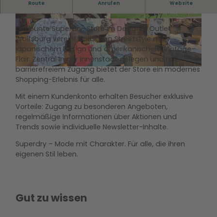
Superdry im Designer Outlet Wolfsburg – Style,
Route
Anrufen
Website
der auffällt.
©
CC0
©
CC0
Der bunte Superdry-Store im Designer Outlet
Wolfsburg vereint britischen Streetstyle mit
japanischem Design und amerikanischem Vintage-
Flair. Zentral in der Innenstadt gelegen und mit
barrierefreiem Zugang bietet der Store ein modernes
©
CC0
Shopping-Erlebnis für alle.
Mit einem Kundenkonto erhalten Besucher exklusive
Vorteile: Zugang zu besonderen Angeboten,
regelmäßige Informationen über Aktionen und
Trends sowie individuelle Newsletter-Inhalte.
Superdry – Mode mit Charakter. Für alle, die ihren
eigenen Stil leben.
Gut zu wissen